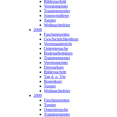
Bildersuchritt
Vereinsmeister
Trainingsturnier
Sonnwendfeier
Turnier
Weihnachtsfeier
2008
Faschingsreiten
Geschicklichkeitkurs
Vereinsunterricht
Ostereiersuche
Bodenarbeitskurs
Trainingsturnier
Vereinsmeister
Dressurkurs
Bildersuchritt
Tag d. o. Tür
Bogenkurs
Turnier
Weihnachtsfeier
2009
Faschingsreiten
Turnier
Ostereiersuche
Trainingsturnier