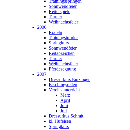
Trainingsspringen
Sonnwendfeier
Reiterspiele
Turnier
Weihnachtsfeier
2006
Rodeln
Trainingsturnier
Springkurs
Sonnwendfeier
Reitabzeichen
Turnier
Weihnachtsfeier
Pferdesegnung
2007
Dressurkurs Einzinger
Faschingsreiten
Vereinsunterricht
März
April
Juni
Juli
Dressurkus Schmit
kl. Hufeisen
Springkurs