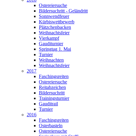
Ostereiersuche
Bildersuchritt - Geländritt
Sonnwendfeuer
Kürbiswettbewerb
Plätzchenbacken
Weihnachtsfeier
Vierkampf
Gauditurnier
Springtag 1. Mai
Turnier
Weihnachten
Weihnachtsfeier
2017
Faschingsreiten
Ostereiersuche
Reitabzeichen
Bildersuchritt
Trainingsturnier
Gauditrail
Turnier
2016
Faschingsreiten
Osterbasteln
Ostereiersuche