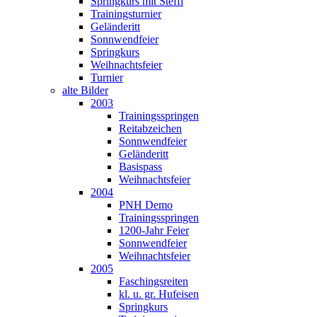
Springkurs mit Steffi
Trainingsturnier
Geländeritt
Sonnwendfeier
Springkurs
Weihnachtsfeier
Turnier
alte Bilder
2003
Trainingsspringen
Reitabzeichen
Sonnwendfeier
Geländeritt
Basispass
Weihnachtsfeier
2004
PNH Demo
Trainingsspringen
1200-Jahr Feier
Sonnwendfeier
Weihnachtsfeier
2005
Faschingsreiten
kl. u. gr. Hufeisen
Springkurs