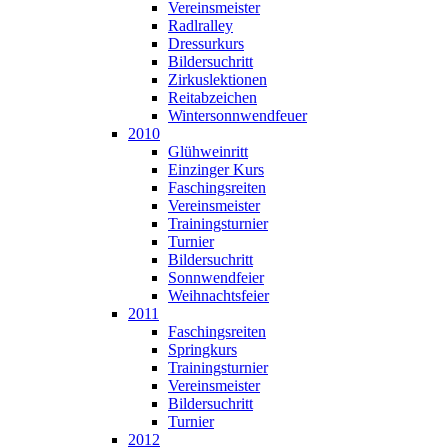
Vereinsmeister
Radlralley
Dressurkurs
Bildersuchritt
Zirkuslektionen
Reitabzeichen
Wintersonnwendfeuer
2010
Glühweinritt
Einzinger Kurs
Faschingsreiten
Vereinsmeister
Trainingsturnier
Turnier
Bildersuchritt
Sonnwendfeier
Weihnachtsfeier
2011
Faschingsreiten
Springkurs
Trainingsturnier
Vereinsmeister
Bildersuchritt
Turnier
2012