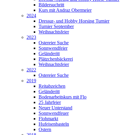
Bildersuchritt
Kurs mit Andraz Obermeier
2024
Dressur- und Hobby Horsing Turnier
Turnier September
Weihnachtsfeier
2023
Ostereier Suche
Sonnwendfeier
Geländeritt
Plätzchenbäckerei
Weihnachtsfeier
2022
Ostereier Suche
2019
Reitabzeichen
Geländeritt
Bodenarbeitskurs mit Flo
25 Jahrfeier
Neuer Unterstand
Sonnwendfeuer
Flohmarkt
Hufeisenbasteln
Ostern
2018