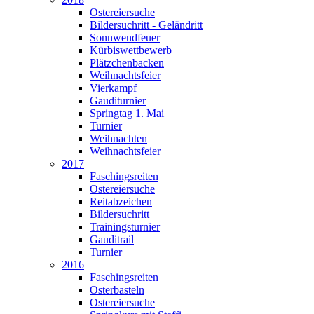
Ostereiersuche
Bildersuchritt - Geländritt
Sonnwendfeuer
Kürbiswettbewerb
Plätzchenbacken
Weihnachtsfeier
Vierkampf
Gauditurnier
Springtag 1. Mai
Turnier
Weihnachten
Weihnachtsfeier
2017
Faschingsreiten
Ostereiersuche
Reitabzeichen
Bildersuchritt
Trainingsturnier
Gauditrail
Turnier
2016
Faschingsreiten
Osterbasteln
Ostereiersuche