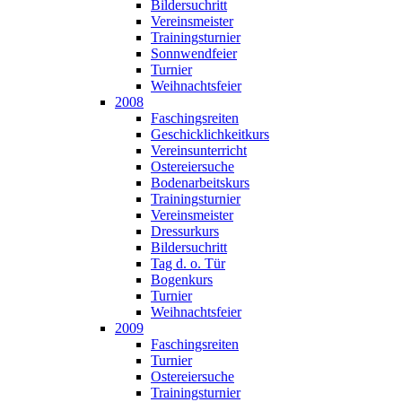
Bildersuchritt
Vereinsmeister
Trainingsturnier
Sonnwendfeier
Turnier
Weihnachtsfeier
2008
Faschingsreiten
Geschicklichkeitkurs
Vereinsunterricht
Ostereiersuche
Bodenarbeitskurs
Trainingsturnier
Vereinsmeister
Dressurkurs
Bildersuchritt
Tag d. o. Tür
Bogenkurs
Turnier
Weihnachtsfeier
2009
Faschingsreiten
Turnier
Ostereiersuche
Trainingsturnier