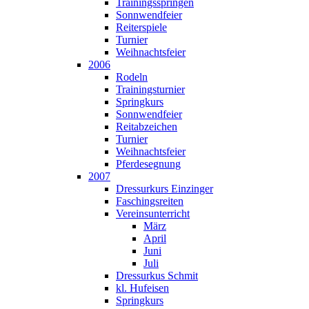
Trainingsspringen
Sonnwendfeier
Reiterspiele
Turnier
Weihnachtsfeier
2006
Rodeln
Trainingsturnier
Springkurs
Sonnwendfeier
Reitabzeichen
Turnier
Weihnachtsfeier
Pferdesegnung
2007
Dressurkurs Einzinger
Faschingsreiten
Vereinsunterricht
März
April
Juni
Juli
Dressurkus Schmit
kl. Hufeisen
Springkurs