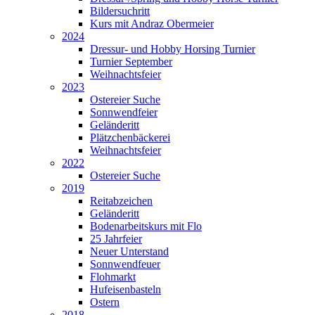
Bildersuchritt
Kurs mit Andraz Obermeier
2024
Dressur- und Hobby Horsing Turnier
Turnier September
Weihnachtsfeier
2023
Ostereier Suche
Sonnwendfeier
Geländeritt
Plätzchenbäckerei
Weihnachtsfeier
2022
Ostereier Suche
2019
Reitabzeichen
Geländeritt
Bodenarbeitskurs mit Flo
25 Jahrfeier
Neuer Unterstand
Sonnwendfeuer
Flohmarkt
Hufeisenbasteln
Ostern
2018