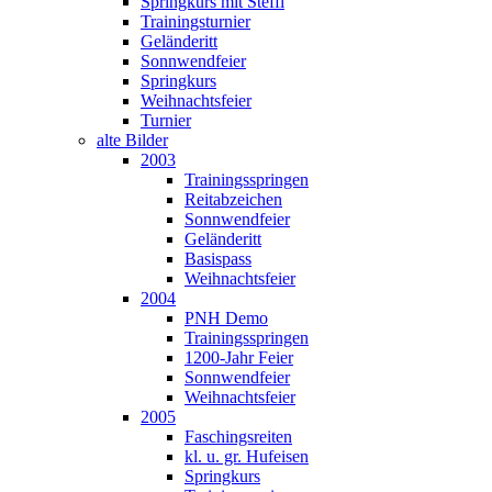
Springkurs mit Steffi
Trainingsturnier
Geländeritt
Sonnwendfeier
Springkurs
Weihnachtsfeier
Turnier
alte Bilder
2003
Trainingsspringen
Reitabzeichen
Sonnwendfeier
Geländeritt
Basispass
Weihnachtsfeier
2004
PNH Demo
Trainingsspringen
1200-Jahr Feier
Sonnwendfeier
Weihnachtsfeier
2005
Faschingsreiten
kl. u. gr. Hufeisen
Springkurs