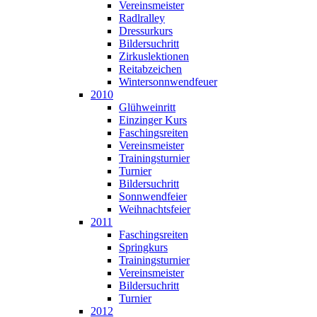
Vereinsmeister
Radlralley
Dressurkurs
Bildersuchritt
Zirkuslektionen
Reitabzeichen
Wintersonnwendfeuer
2010
Glühweinritt
Einzinger Kurs
Faschingsreiten
Vereinsmeister
Trainingsturnier
Turnier
Bildersuchritt
Sonnwendfeier
Weihnachtsfeier
2011
Faschingsreiten
Springkurs
Trainingsturnier
Vereinsmeister
Bildersuchritt
Turnier
2012