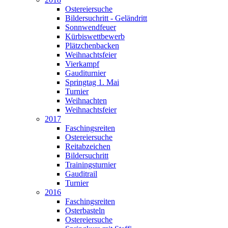
Ostereiersuche
Bildersuchritt - Geländritt
Sonnwendfeuer
Kürbiswettbewerb
Plätzchenbacken
Weihnachtsfeier
Vierkampf
Gauditurnier
Springtag 1. Mai
Turnier
Weihnachten
Weihnachtsfeier
2017
Faschingsreiten
Ostereiersuche
Reitabzeichen
Bildersuchritt
Trainingsturnier
Gauditrail
Turnier
2016
Faschingsreiten
Osterbasteln
Ostereiersuche