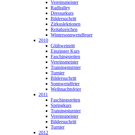
Vereinsmeister
Radlralley
Dressurkurs
Bildersuchritt
Zirkuslektionen
Reitabzeichen
Wintersonnwendfeuer
2010
Glühweinritt
Einzinger Kurs
Faschingsreiten
Vereinsmeister
Trainingsturnier
Turnier
Bildersuchritt
Sonnwendfeier
Weihnachtsfeier
2011
Faschingsreiten
Springkurs
Trainingsturnier
Vereinsmeister
Bildersuchritt
Turnier
2012