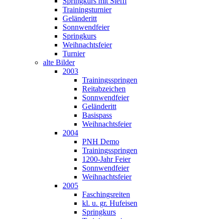
Springkurs mit Steffi
Trainingsturnier
Geländeritt
Sonnwendfeier
Springkurs
Weihnachtsfeier
Turnier
alte Bilder
2003
Trainingsspringen
Reitabzeichen
Sonnwendfeier
Geländeritt
Basispass
Weihnachtsfeier
2004
PNH Demo
Trainingsspringen
1200-Jahr Feier
Sonnwendfeier
Weihnachtsfeier
2005
Faschingsreiten
kl. u. gr. Hufeisen
Springkurs