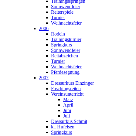
Trainingsspringen
Sonnwendfeier
Reiterspiele
Turnier
Weihnachtsfeier
2006
Rodeln
Trainingsturnier
Springkurs
Sonnwendfeier
Reitabzeichen
Turnier
Weihnachtsfeier
Pferdesegnung
2007
Dressurkurs Einzinger
Faschingsreiten
Vereinsunterricht
März
April
Juni
Juli
Dressurkus Schmit
kl. Hufeisen
Springkurs