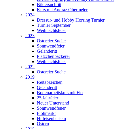
Bildersuchritt
Kurs mit Andraz Obermeier
2024
Dressur- und Hobby Horsing Turnier
Turnier September
Weihnachtsfeier
2023
Ostereier Suche
Sonnwendfeier
Geländeritt
Plätzchenbäckerei
Weihnachtsfeier
2022
Ostereier Suche
2019
Reitabzeichen
Geländeritt
Bodenarbeitskurs mit Flo
25 Jahrfeier
Neuer Unterstand
Sonnwendfeuer
Flohmarkt
Hufeisenbasteln
Ostern
2018