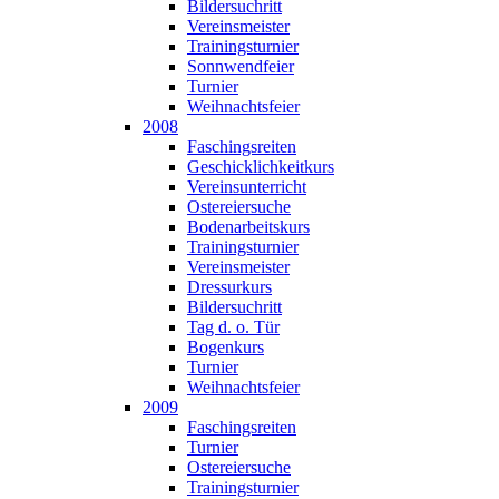
Bildersuchritt
Vereinsmeister
Trainingsturnier
Sonnwendfeier
Turnier
Weihnachtsfeier
2008
Faschingsreiten
Geschicklichkeitkurs
Vereinsunterricht
Ostereiersuche
Bodenarbeitskurs
Trainingsturnier
Vereinsmeister
Dressurkurs
Bildersuchritt
Tag d. o. Tür
Bogenkurs
Turnier
Weihnachtsfeier
2009
Faschingsreiten
Turnier
Ostereiersuche
Trainingsturnier